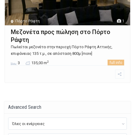
Πόρτο Ράφτη
1
Μεζονέτα προς πώληση στο Πόρτο
Ράφτη
Πωλείται μεζονέτα στην περιοχή Πόρτο Ράφτη Αττικής,
επιφάνειας 135 τ.μ., σε απόσταση 800μ
[more]
2
3
135,00 m
full info
Advanced Search
Όλες οι ενέργειες