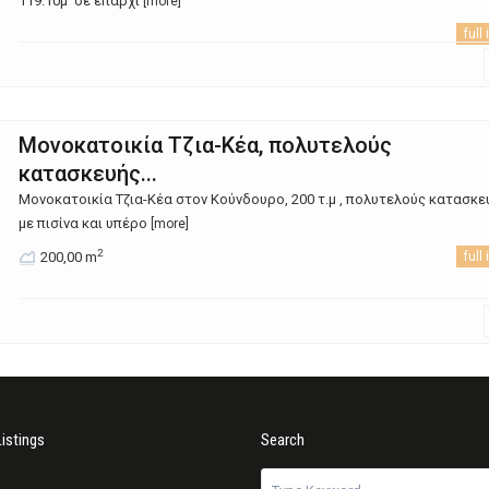
119.10μ σε επαρχι
[more]
full 
Mονοκατοικία Τζια-Κέα, πολυτελούς
κατασκευής...
Mονοκατοικία Τζια-Κέα στον Κούνδουρο, 200 τ.μ , πολυτελούς κατασκε
με πισίνα και υπέρο
[more]
2
200,00 m
full 
Listings
Search