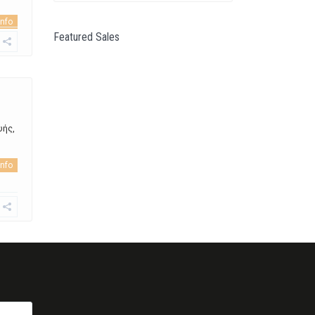
info
Featured Sales
υής,
info