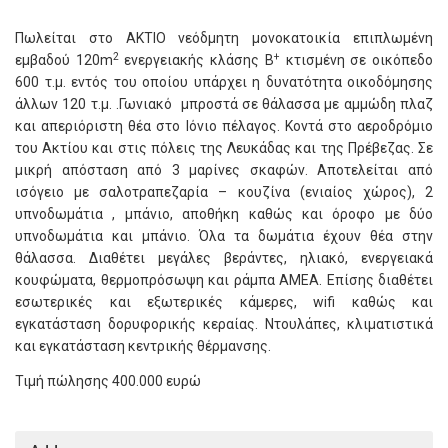
Πωλείται στο ΑΚΤΙΟ νεόδμητη μονοκατοικία επιπλωμένη
2
+
εμβαδού 120m
ενεργειακής κλάσης Β
κτισμένη σε οικόπεδο
600 τ.μ. εντός του οποίου υπάρχει η δυνατότητα οικοδόμησης
άλλων 120 τ.μ. .Γωνιακό μπροστά σε θάλασσα με αμμώδη πλαζ
και απεριόριστη θέα στο Ιόνιο πέλαγος. Κοντά στο αεροδρόμιο
του Ακτίου και στις πόλεις της Λευκάδας και της Πρέβεζας. Σε
μικρή απόσταση από 3 μαρίνες σκαφών. Αποτελείται από
ισόγειο με σαλοτραπεζαρία – κουζίνα (ενιαίος χώρος), 2
υπνοδωμάτια , μπάνιο, αποθήκη καθώς και όροφο με δύο
υπνοδωμάτια και μπάνιο. Όλα τα δωμάτια έχουν θέα στην
θάλασσα. Διαθέτει μεγάλες βεράντες, ηλιακό, ενεργειακά
κουφώματα, θερμοπρόσωψη και ράμπα ΑΜΕΑ. Επίσης διαθέτει
εσωτερικές και εξωτερικές κάμερες, wifi καθώς και
εγκατάσταση δορυφορικής κεραίας. Ντουλάπες, κλιματιστικά
και εγκατάσταση κεντρικής θέρμανσης.
Τιμή πώλησης 400.000 ευρώ