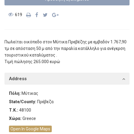
619
Πωλείται οικόπεδο στον Μύτικα Πρεβέζης με εμβαδόν 1.767,90
τμ σε απόσταση 50 μ από την παραλία κατάλληλο για ανέγερση
τουριστικού καταλύματος .
Τιμή πώλησης 265.000 ευρώ
Address
Πόλη:
Μύτικας
State/County:
Πρέβεζα
Τ.Κ.:
48100
Χώρα:
Greece
Open In Google Maps