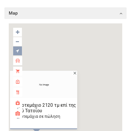
Map
Αγροτεμάχιο 2120 τμ επί της
οδού Τατοΐου
αγροτεμάχια σε πώληση