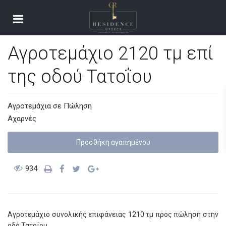
Αγροτεμάχιο 2120 τμ επί
της οδού Τατοΐου
Αγροτεμάχια
σε
Πώληση
Αχαρνές
Προσθήκη αγαπημένoυ
934
Αγροτεμάχιο συνολικής επιφάνειας 1210 τμ προς πώληση στην
οδό Τατοΐου.