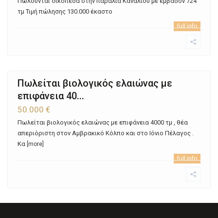
Πωλούνται οικόπεδα στην παραλία Καναλίου με εμβαδόν 724
τμ Τιμή πώλησης 130.000 έκαστο
full info
Πωλείται βιολογικός ελαιώνας με
επιφάνεια 40...
50.000 €
Πωλείται βιολογικός ελαιώνας με επιφάνεια 4000 τμ , θέα
απεριόριστη στον Αμβρακικό Κόλπο και στο Ιόνιο Πέλαγος .
Κα
[more]
full info